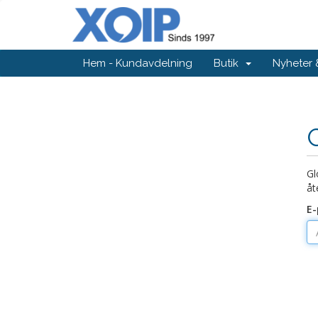
Hem - Kundavdelning
Butik
Nyheter
Gl
åt
E-