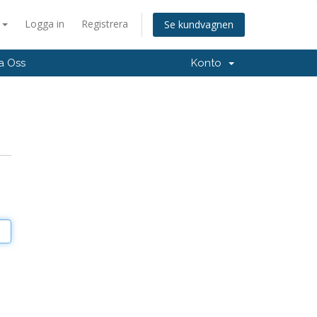
a
Logga in
Registrera
Se kundvagnen
a Oss
Konto