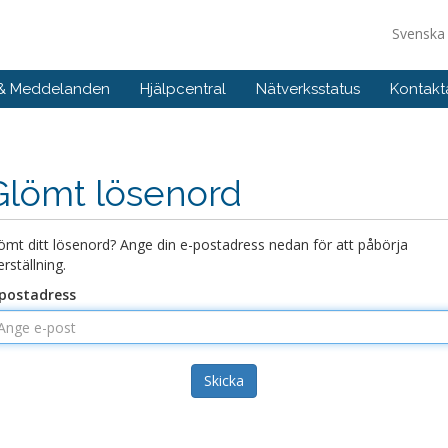
Svensk
 & Meddelanden
Hjälpcentral
Nätverksstatus
Kontakt
Glömt lösenord
ömt ditt lösenord? Ange din e-postadress nedan för att påbörja
erställning.
postadress
Skicka