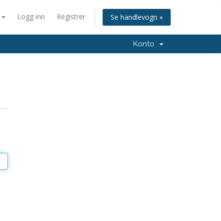
n
Logg inn
Registrer
Se handlevogn »
Konto