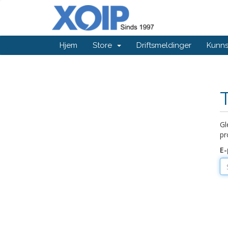
Hjem
Store
Driftsmeldinger
Kunn
Gl
pr
E-