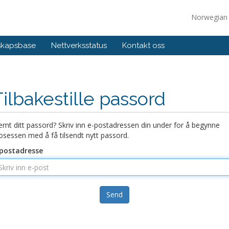
Norwegia
skapsbase
Nettverksstatus
Kontakt oss
Tilbakestille passord
emt ditt passord? Skriv inn e-postadressen din under for å begynne
osessen med å få tilsendt nytt passord.
postadresse
Send