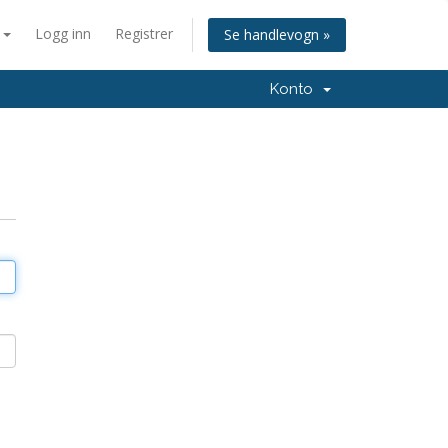
n
Logg inn
Registrer
Se handlevogn »
Konto