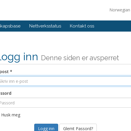
Norwegia
skapsbase
Nettverksstatus
Kontakt oss
Logg inn
Denne siden er avsperret
post *
ssord
Husk meg
Glemt Passord?