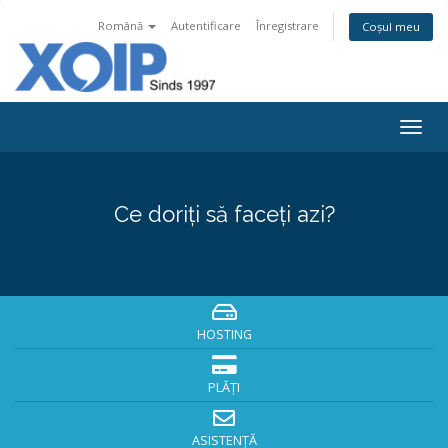
Română
Autentificare
Înregistrare
Coșul meu
Togg
navig
Ce doriți să faceți azi?
HOSTING
PLĂȚI
ASISTENȚĂ